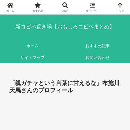
このブログはリンクフリーです。ここに書かれている内容は基本的にフィクシ
ョンです。
ホーム
おすすめ
検索
サイドバー
トップ
新コピペ置き場【おもしろコピペまとめ】
ホーム
おすすめ記事
サイトマップ
お問い合わせ
「親ガチャという言葉に甘えるな」布施川
天馬さんのプロフィール