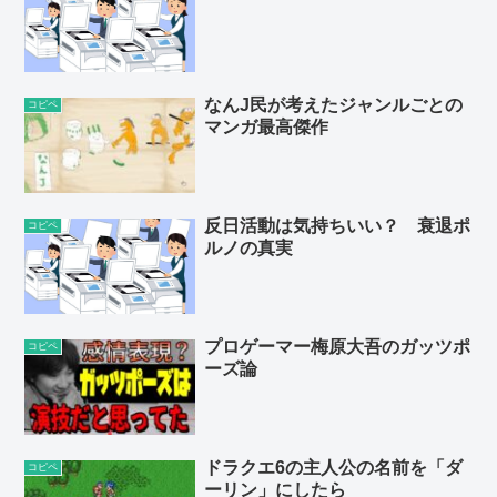
なんJ民が考えたジャンルごとの
コピペ
マンガ最高傑作
反日活動は気持ちいい？ 衰退ポ
コピペ
ルノの真実
プロゲーマー梅原大吾のガッツポ
コピペ
ーズ論
ドラクエ6の主人公の名前を「ダ
コピペ
ーリン」にしたら