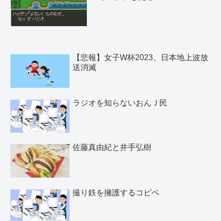
【悲報】女子W杯2023、日本地上波放
送消滅
ラジオを知らないおんＪ民
佐藤真由紀と井手弘樹
撮り鉄を擁護するコピペ