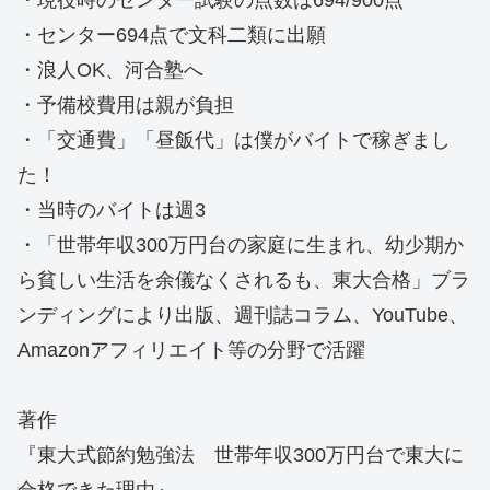
・現役時のセンター試験の点数は694/900点
・センター694点で文科二類に出願
・浪人OK、河合塾へ
・予備校費用は親が負担
・「交通費」「昼飯代」は僕がバイトで稼ぎまし
た！
・当時のバイトは週3
・「世帯年収300万円台の家庭に生まれ、幼少期か
ら貧しい生活を余儀なくされるも、東大合格」ブラ
ンディングにより出版、週刊誌コラム、YouTube、
Amazonアフィリエイト等の分野で活躍
著作
『東大式節約勉強法 世帯年収300万円台で東大に