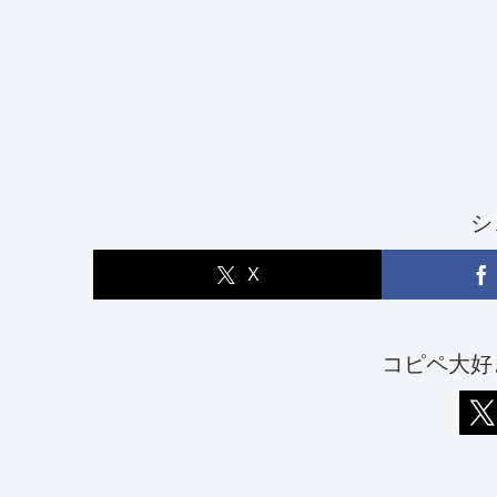
シ
X
コピペ大好