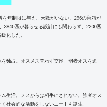
料を無制限に与え、天敵がいない、256の巣箱が
3840匹が暮らせる設計にも関わらず、2200匹
階級化した。
地を独占。オスメス問わず交尾。弱者オスを迫
ラム生活。メスからは相手にされない。強者オス
たく社会的な活動をしないニートも誕生。