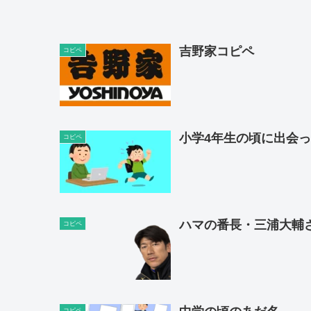
吉野家コピペ
コピペ
小学4年生の頃に出会
コピペ
ハマの番長・三浦大輔
コピペ
コピペ