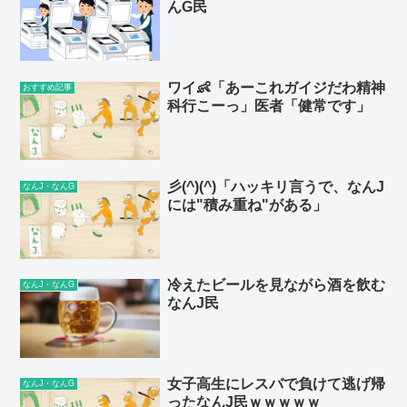
んG民
ワイ👶「あーこれガイジだわ精神
おすすめ記事
科行こーっ」医者「健常です」
彡(^)(^)「ハッキリ言うで、なんJ
なんJ・なんG
には"積み重ね"がある」
冷えたビールを見ながら酒を飲む
なんJ・なんG
なんJ民
女子高生にレスバで負けて逃げ帰
なんJ・なんG
ったなんJ民ｗｗｗｗｗ