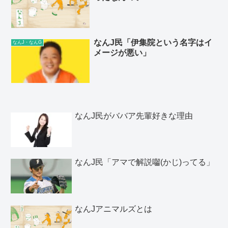
なんJ民「伊集院という名字はイ
なんJ・なんG
メージが悪い」
なんJ民がババア先輩好きな理由
なんJ民「アマで解説囓(かじ)ってる」
なんJアニマルズとは