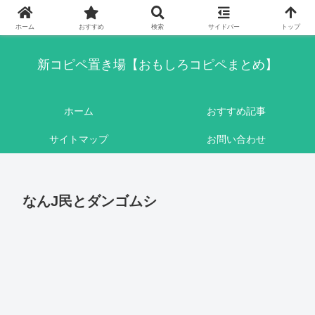
このブログはリンクフリーです。ここに書かれている内容は基本的にフィクシ
ョンです。
ホーム
おすすめ
検索
サイドバー
トップ
新コピペ置き場【おもしろコピペまとめ】
ホーム
おすすめ記事
サイトマップ
お問い合わせ
なんJ民とダンゴムシ