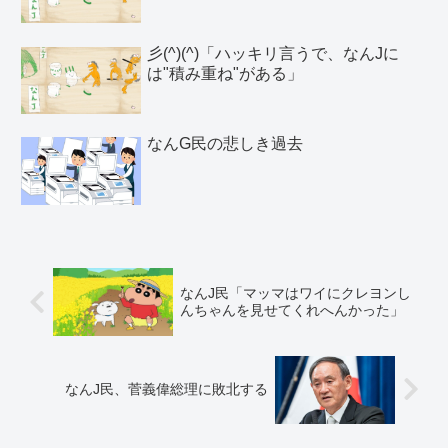
彡(^)(^)「ハッキリ言うで、なんJに
は"積み重ね"がある」
なんG民の悲しき過去
なんJ民「マッマはワイにクレヨンし
んちゃんを見せてくれへんかった」
なんJ民、菅義偉総理に敗北する