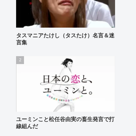
タスマニアたけし（タスたけ）名言＆迷
言集
ユーミンこと松任谷由実の畜生発言で打
線組んだ