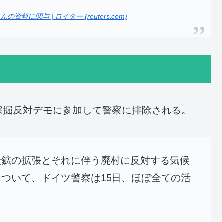
関与 | ロイター (reuters.com)
採掘反対デモに参加して警察に排除される。
炭鉱の拡張とそれに伴う廃村に反対する気候
ついて、ドイツ警察は15日、ほぼ全ての活