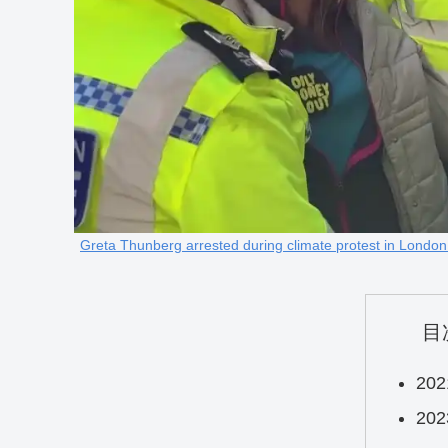
Greta Thunberg arrested during climate protest in Londo
目
20
20