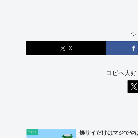
シ
X
コピペ大好
爆サイだけはマジでや
コピペ