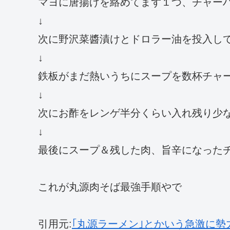
マヨに唐揚げを絡めてまず１つ、チャーハ
↓
次に野沢菜醬漬けとドロラー油を投入して
↓
鉄板がまだ熱いうちにスープを数杯チャ
↓
次にお酢をレンゲ半分くらい入れ残り少
↓
最後にスープ＆残した肉、旨辛になった
これが丸源肉そば最強手順やで
引用元:
｢丸源ラーメン｣とかいう急激に勢力