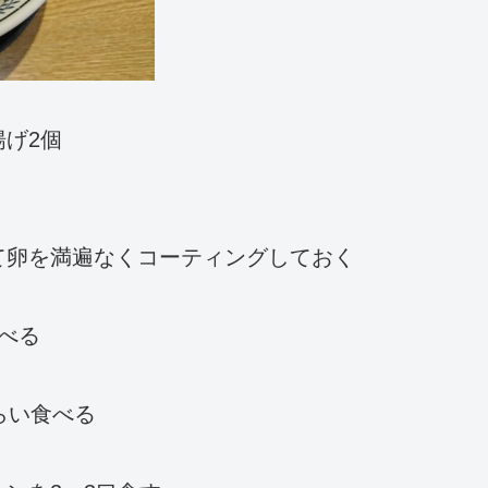
げ2個
て卵を満遍なくコーティングしておく
べる
らい食べる