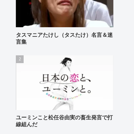
タスマニアたけし（タスたけ）名言＆迷
言集
ユーミンこと松任谷由実の畜生発言で打
線組んだ