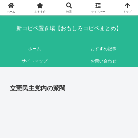
このブログはリンクフリーです。ここに書かれている内容は基本的にフィクシ
ョンです。
ホーム
おすすめ
検索
サイドバー
トップ
新コピペ置き場【おもしろコピペまとめ】
ホーム
おすすめ記事
サイトマップ
お問い合わせ
立憲民主党内の派閥