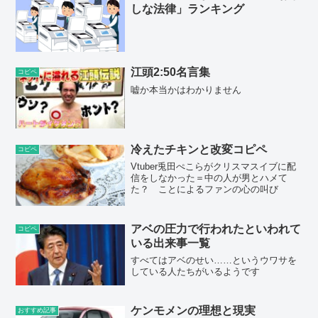
しな法律」ランキング
江頭2:50名言集
コピペ
嘘か本当かはわかりません
冷えたチキンと改変コピペ
コピペ
Vtuber兎田ぺこらがクリスマスイブに配
信をしなかった＝中の人が男とハメて
た？ ことによるファンの心の叫び
アベの圧力で行われたといわれて
コピペ
いる出来事一覧
すべてはアベのせい……というウワサを
している人たちがいるようです
ケンモメンの理想と現実
おすすめ記事