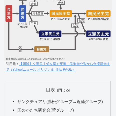
引用元：
【図解】立憲民主党を巡る変遷…民進党分裂から合流新党ま
で（Yahoo!ニュース オリジナル THE PAGE）
目次
サンクチュアリ(赤松グループ→近藤グループ)
国のかたち研究会(菅グループ)