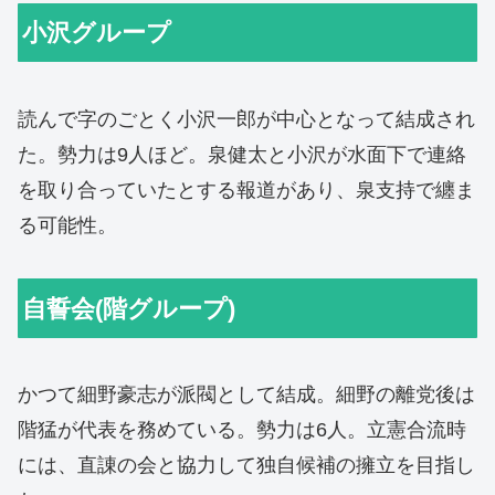
小沢グループ
読んで字のごとく小沢一郎が中心となって結成され
た。勢力は9人ほど。泉健太と小沢が水面下で連絡
を取り合っていたとする報道があり、泉支持で纏ま
る可能性。
自誓会(階グループ)
かつて細野豪志が派閥として結成。細野の離党後は
階猛が代表を務めている。勢力は6人。立憲合流時
には、直諌の会と協力して独自候補の擁立を目指し