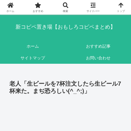
このブログはリンクフリーです。ここに書かれている内容は基本的にフィクシ
ョンです。
ホーム
おすすめ
検索
サイドバー
トップ
新コピペ置き場【おもしろコピペまとめ】
ホーム
おすすめ記事
サイトマップ
お問い合わせ
老人「生ビールを7杯注文したら生ビール7
杯来た。まぢ恐ろしい(^_^;)」