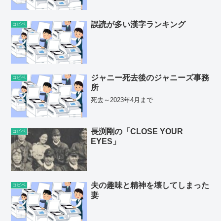
誤読が多い漢字ランキング
コピペ
ジャニー死去後のジャニーズ事務
コピペ
所
死去～2023年4月まで
長渕剛の「CLOSE YOUR
コピペ
EYES」
夫の趣味と精神を壊してしまった
コピペ
妻