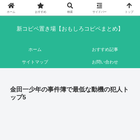
このブログはリンクフリーです。ここに書かれている内容は基本的にフィクシ
ョンです。
ホーム
おすすめ
検索
サイドバー
トップ
新コピペ置き場【おもしろコピペまとめ】
ホーム
おすすめ記事
サイトマップ
お問い合わせ
金田一少年の事件簿で最低な動機の犯人ト
ップ5