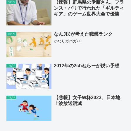
【速報】群馬県の伊藤さん、フラ
コピペ
ンス・パリで行われた「ギルティ
ギア」のゲーム世界大会で優勝
なんJ民が考えた職業ランク
コピペ
かなりガバガバ
2012年の2chねらーが鋭い予想
コピペ
【悲報】女子W杯2023、日本地
コピペ
上波放送消滅