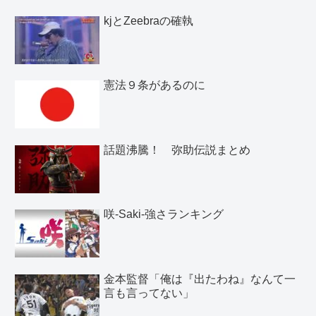
kjとZeebraの確執
憲法９条があるのに
話題沸騰！ 弥助伝説まとめ
咲-Saki-強さランキング
金本監督「俺は『出たわね』なんて一
言も言ってない」