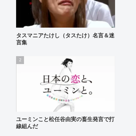
タスマニアたけし（タスたけ）名言＆迷
言集
ユーミンこと松任谷由実の畜生発言で打
線組んだ