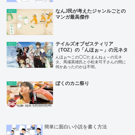
なんJ民が考えたジャンルごとの
コピペ
マンガ最高傑作
テイルズオブゼスティリア
コピペ
（TOZ）の「んほぉ～」の元ネタ
んほぉ〜この◯◯たまんねぇ～の元ネ
タ。馬場英雄氏と小松未可子さんの間に
何かあったのかは不明。
ぼくのカニ祭り
コピペ
簡単に面白い小説を書く方法