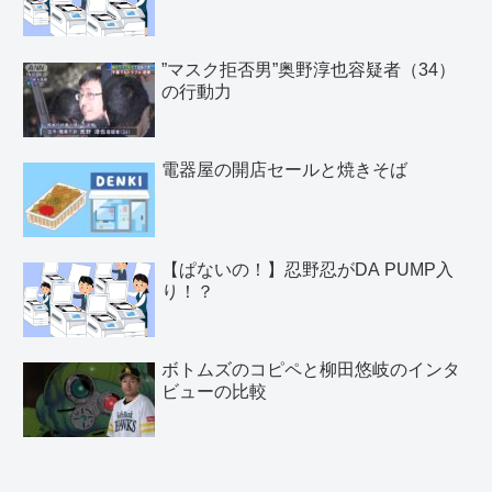
”マスク拒否男”奥野淳也容疑者（34）
の行動力
電器屋の開店セールと焼きそば
【ぱないの！】忍野忍がDA PUMP入
り！？
ボトムズのコピペと柳田悠岐のインタ
ビューの比較