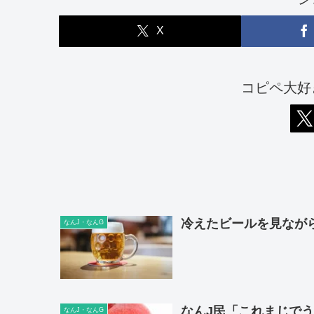
X
コピペ大好
冷えたビールを見なが
なんJ・なんG
なんJ民「これまじでう
なんJ・なんG