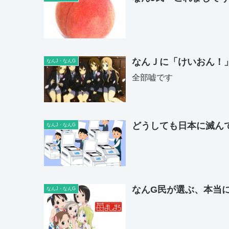
なんＪに「けいおん！
なんJ・なんG
全部嘘です
どうしても日本に滅ん
なんJ・なんG
なんG民が選ぶ、本当
なんJ・なんG