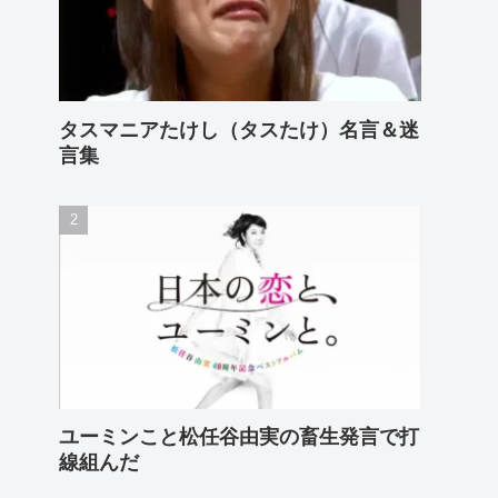
タスマニアたけし（タスたけ）名言＆迷
言集
ユーミンこと松任谷由実の畜生発言で打
線組んだ