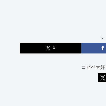
シ
X
コピペ大好