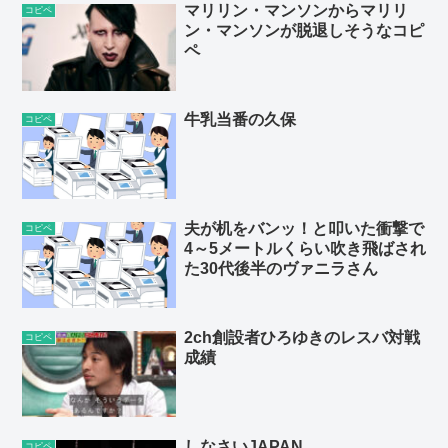
マリリン・マンソンからマリリ
コピペ
ン・マンソンが脱退しそうなコピ
ペ
牛乳当番の久保
コピペ
夫が机をバンッ！と叩いた衝撃で
コピペ
4～5メートルくらい吹き飛ばされ
た30代後半のヴァニラさん
2ch創設者ひろゆきのレスバ対戦
コピペ
成績
しなさいJAPAN
コピペ