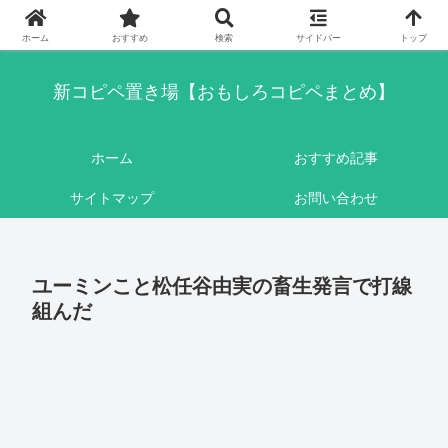
このブログはリンクフリーです。ここに書かれている内容は基本的にフィクシ
ョンです。
ホーム
おすすめ
検索
サイドバー
トップ
新コピペ置き場【おもしろコピペまとめ】
ホーム
おすすめ記事
サイトマップ
お問い合わせ
ユーミンこと松任谷由実の畜生発言で打線
組んだ