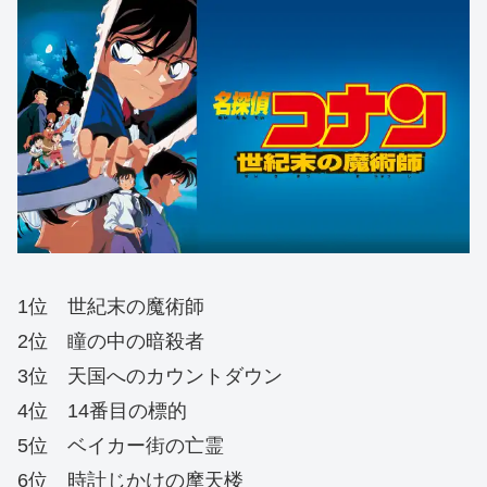
1位 世紀末の魔術師
2位 瞳の中の暗殺者
3位 天国へのカウントダウン
4位 14番目の標的
5位 ベイカー街の亡霊
6位 時計じかけの摩天楼