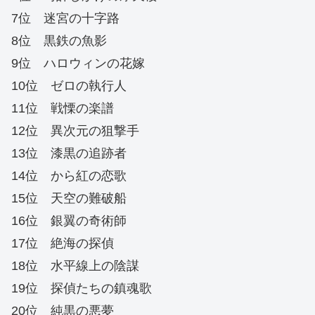
7位 迷宮の十字路
8位 黒鉄の魚影
9位 ハロウィンの花嫁
10位 ゼロの執行人
11位 戦慄の楽譜
12位 異次元の狙撃手
13位 漆黒の追跡者
14位 から紅の恋歌
15位 天空の難破船
16位 銀翼の奇術師
17位 絶海の探偵
18位 水平線上の陰謀
19位 探偵たちの鎮魂歌
20位 純黒の悪夢