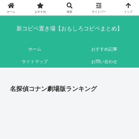
このブログはリンクフリーです。ここに書かれている内容は基本的にフィクシ
ョンです。
ホーム
おすすめ
検索
サイドバー
トップ
新コピペ置き場【おもしろコピペまとめ】
ホーム
おすすめ記事
サイトマップ
お問い合わせ
名探偵コナン劇場版ランキング