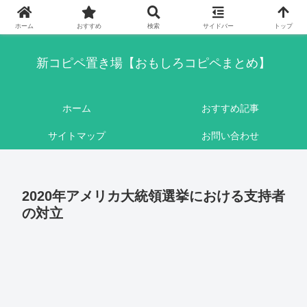
このブログはリンクフリーです。ここに書かれている内容は基本的にフィクシ
ョンです。
ホーム
おすすめ
検索
サイドバー
トップ
新コピペ置き場【おもしろコピペまとめ】
ホーム
おすすめ記事
サイトマップ
お問い合わせ
2020年アメリカ大統領選挙における支持者
の対立