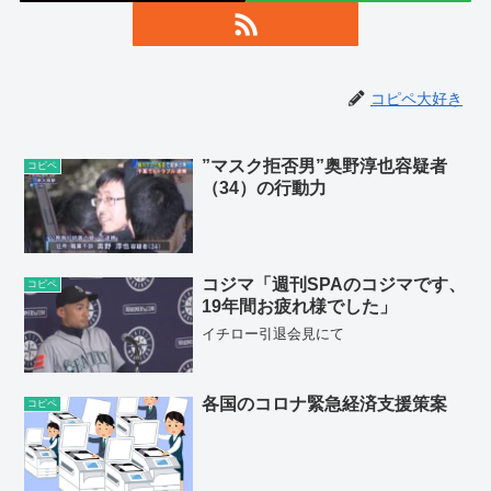
コピペ大好き
”マスク拒否男”奥野淳也容疑者
コピペ
（34）の行動力
コジマ「週刊SPAのコジマです、
コピペ
19年間お疲れ様でした」
イチロー引退会見にて
各国のコロナ緊急経済支援策案
コピペ