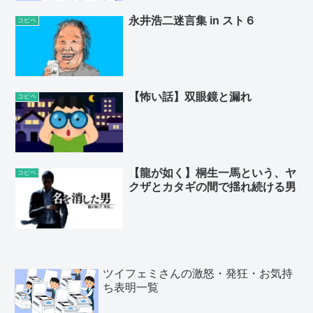
永井浩二迷言集 in スト６
コピペ
【怖い話】双眼鏡と漏れ
コピペ
【龍が如く】桐生一馬という、ヤ
コピペ
クザとカタギの間で揺れ続ける男
ツイフェミさんの激怒・発狂・お気持
ち表明一覧