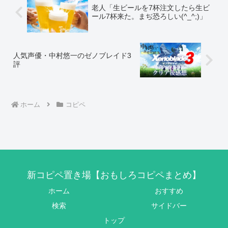
老人「生ビールを7杯注文したら生ビ
ール7杯来た。まぢ恐ろしい(^_^;)」
人気声優・中村悠一のゼノブレイド3
評
ホーム
コピペ
新コピペ置き場【おもしろコピペまとめ】
ホーム
おすすめ
検索
サイドバー
トップ