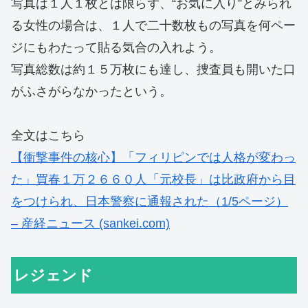
写真は１人１枚とは限らず、“お気に入り”とみられ
る女性の場合は、１人で二十数枚もの写真を何ペー
ジにもわたって貼る気合の入れよう。
写真総数は約１５万枚にも達し、捜査員も開いた口
がふさがらなかったという。
全文はこちら
【衝撃事件の核心】「フィリピンでは人格が変わっ
た」買春１万２６６０人「元校長」は比政府から目
をつけられ、日本警察に通報された（1/5ページ）
– 産経ニュース (sankei.com)
レジェンド