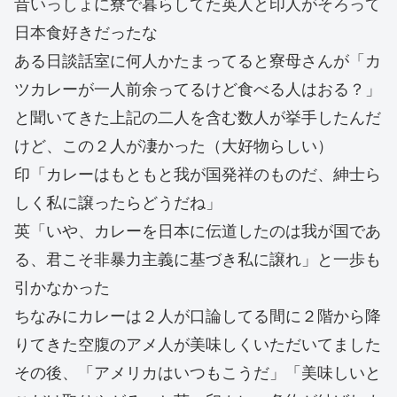
昔いっしょに寮で暮らしてた英人と印人がそろって
日本食好きだったな
ある日談話室に何人かたまってると寮母さんが「カ
ツカレーが一人前余ってるけど食べる人はおる？」
と聞いてきた上記の二人を含む数人が挙手したんだ
けど、この２人が凄かった（大好物らしい）
印「カレーはもともと我が国発祥のものだ、紳士ら
しく私に譲ったらどうだね」
英「いや、カレーを日本に伝道したのは我が国であ
る、君こそ非暴力主義に基づき私に譲れ」と一歩も
引かなかった
ちなみにカレーは２人が口論してる間に２階から降
りてきた空腹のアメ人が美味しくいただいてました
その後、「アメリカはいつもこうだ」「美味しいと