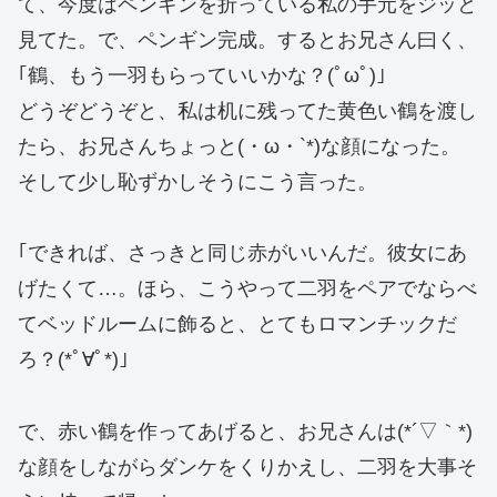
て、今度はペンギンを折っている私の手元をジッと
見てた。で、ペンギン完成。するとお兄さん曰く、
｢鶴、もう一羽もらっていいかな？(ﾟωﾟ)｣
どうぞどうぞと、私は机に残ってた黄色い鶴を渡し
たら、お兄さんちょっと(・ω・`*)な顔になった。
そして少し恥ずかしそうにこう言った。
｢できれば、さっきと同じ赤がいいんだ。彼女にあ
げたくて…。ほら、こうやって二羽をペアでならべ
てベッドルームに飾ると、とてもロマンチックだ
ろ？(*ﾟ∀ﾟ*)｣
で、赤い鶴を作ってあげると、お兄さんは(*´▽｀*)
な顔をしながらダンケをくりかえし、二羽を大事そ