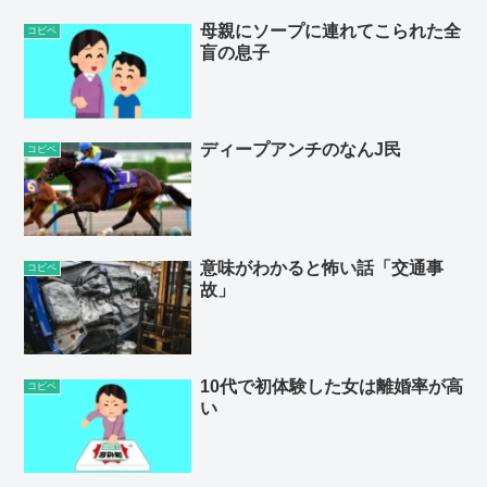
母親にソープに連れてこられた全
コピペ
盲の息子
ディープアンチのなんJ民
コピペ
意味がわかると怖い話「交通事
コピペ
故」
10代で初体験した女は離婚率が高
コピペ
い