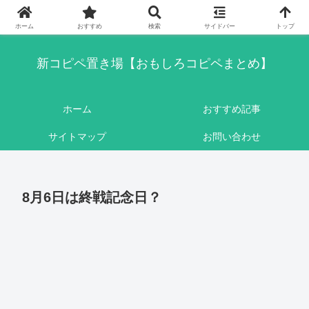
このブログはリンクフリーです。ここに書かれている内容は基本的にフィクシ
ョンです。
ホーム
おすすめ
検索
サイドバー
トップ
新コピペ置き場【おもしろコピペまとめ】
ホーム
おすすめ記事
サイトマップ
お問い合わせ
8月6日は終戦記念日？