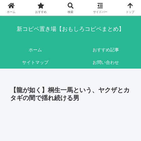
このブログはリンクフリーです。ここに書かれている内容は基本的にフィクシ
ョンです。
ホーム
おすすめ
検索
サイドバー
トップ
新コピペ置き場【おもしろコピペまとめ】
ホーム
おすすめ記事
サイトマップ
お問い合わせ
【龍が如く】桐生一馬という、ヤクザとカ
タギの間で揺れ続ける男