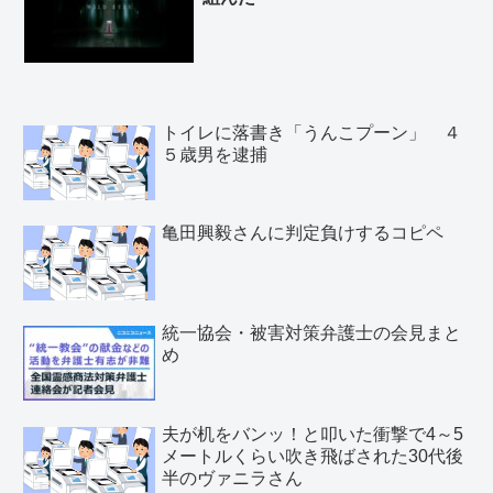
トイレに落書き「うんこプーン」 ４
５歳男を逮捕
亀田興毅さんに判定負けするコピペ
統一協会・被害対策弁護士の会見まと
め
夫が机をバンッ！と叩いた衝撃で4～5
メートルくらい吹き飛ばされた30代後
半のヴァニラさん