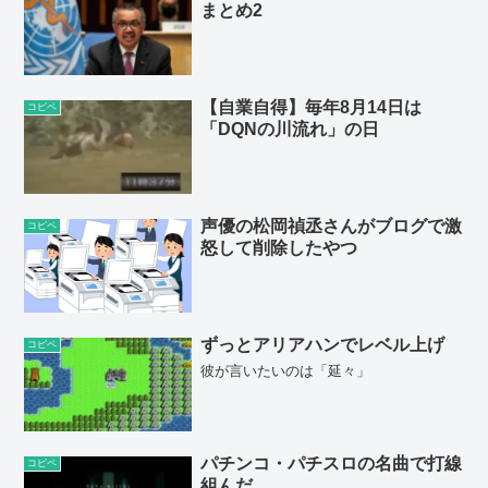
まとめ2
【自業自得】毎年8月14日は
コピペ
「DQNの川流れ」の日
声優の松岡禎丞さんがブログで激
コピペ
怒して削除したやつ
ずっとアリアハンでレベル上げ
コピペ
彼が言いたいのは「延々」
パチンコ・パチスロの名曲で打線
コピペ
組んだ