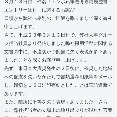
３月１３日付 件名「トンボ鉛筆選考専用履歴書・
エントリー送付」に関するお詫び
日頃から弊社へ格別のご理解を賜りまして深く御礼
申し上げます。
さて、平成２３年３月１３日付で、弊社人事グルー
プ担当社員より発信しました弊社採用活動に関する
文書の中に、不適切かつ配慮に欠く表現が多々あり
ましたことを深くお詫び申し上げます。
先ず、東日本大震災発生の２日後に、罹災した地域
への配慮を欠いたかたちで書類選考用紙等をメール
し、締切を１５日消印有効としたことは言語道断で
あります。
また、随所に平等を欠く表現もありました。さら
に、弊社担当者の立場上の驕り昂ぶりが現れた言葉